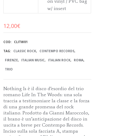
on vinyl / PVC bag
w/ insert
12,00
€
COD:
CLITW01
TAG:
CLASSIC ROCK
,
CONTEMPO RECORDS
,
FIRENZE
,
ITALIAN MUSIC
,
ITALIAN ROCK
,
ROMA
,
TRIO
Nothing Is è il disco d’esordio del trio
romano Life In The Woods: una sola
traccia a testimoniare la classe e la forza
di una grande promessa del rock
italiano. Prodotto da Gianni Maroccolo,
il brano è un’anticipazione del disco in
uscita a breve per Contempo Records.
Inciso sulla sola facciata A, stampa