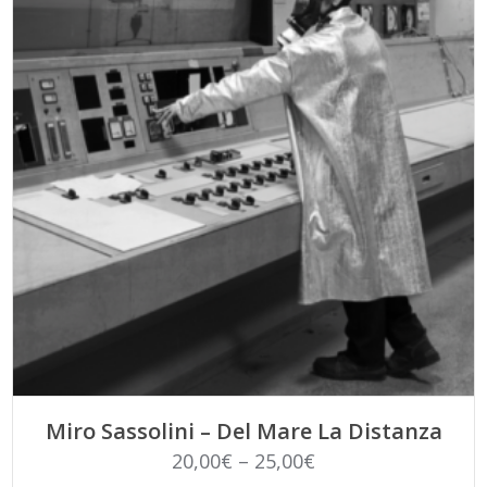
QUANTITÀ
SCEGLI
Miro Sassolini – Del Mare La Distanza
20,00
€
–
25,00
€