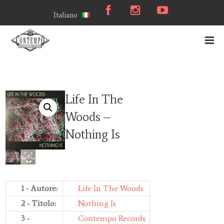
Italiano
Life In The
Woods –
Nothing Is
1 - Autore:
Life In The Woods
2 - Titolo:
Nothing Is
3 -
Contempo Records