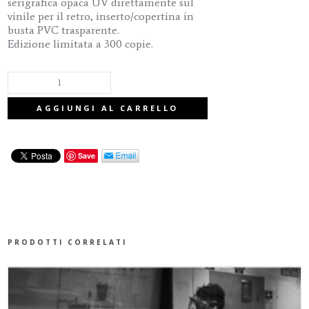
serigrafica opaca UV direttamente sul
vinile per il retro, inserto/copertina in
busta PVC trasparente.
Edizione limitata a 300 copie.
LIFE
AGGIUNGI AL CARRELLO
IN
Save
THE
WOODS
-
PRODOTTI CORRELATI
NOTHING
IS