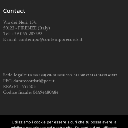
Contact
Via dei Neri, 15/r
50122 - FIRENZE (Italy)
Tel:
+39 055-287592
E-mail:
contempo@contemporecords.it
Sede legale:
FIRENZE (FI) VIA DEI NERI 15/R CAP 50122 STRADARIO A3632
PEC:
datarecordsrl@pec.it
REA: FI - 455505
Codice fiscale: 04496480486
Utilizziamo i cookie per essere sicuri che tu possa avere la
migliore esperienza sul nostro sito. Se continui ad utilizzare