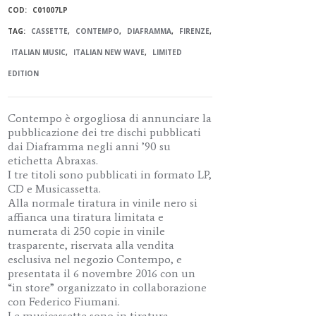
COD:
C01007LP
TAG:
CASSETTE
,
CONTEMPO
,
DIAFRAMMA
,
FIRENZE
,
ITALIAN MUSIC
,
ITALIAN NEW WAVE
,
LIMITED
EDITION
Contempo è orgogliosa di annunciare la
pubblicazione dei tre dischi pubblicati
dai Diaframma negli anni ’90 su
etichetta Abraxas.
I tre titoli sono pubblicati in formato LP,
CD e Musicassetta.
Alla normale tiratura in vinile nero si
affianca una tiratura limitata e
numerata di 250 copie in vinile
trasparente, riservata alla vendita
esclusiva nel negozio Contempo, e
presentata il 6 novembre 2016 con un
“in store” organizzato in collaborazione
con Federico Fiumani.
Le musicassette sono in tiratura