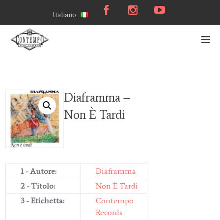
Italiano
Diaframma –
Non È Tardi
1 - Autore:
Diaframma
2 - Titolo:
Non È Tardi
3 - Etichetta:
Contempo
Records