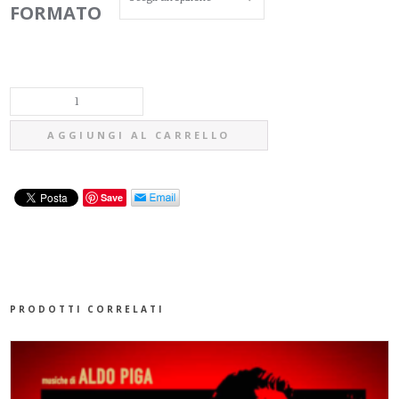
FORMATO
DIAFRAMMA
AGGIUNGI AL CARRELLO
-
Save
NON
È
TARDI
PRODOTTI CORRELATI
QUANTITÀ