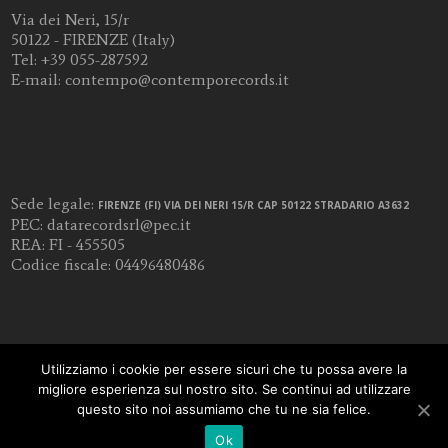
Via dei Neri, 15/r
50122 - FIRENZE (Italy)
Tel:
+39 055-287592
E-mail:
contempo@contemporecords.it
Sede legale:
FIRENZE (FI) VIA DEI NERI 15/R CAP 50122 STRADARIO A3632
PEC:
datarecordsrl@pec.it
REA: FI - 455505
Codice fiscale: 04496480486
Utilizziamo i cookie per essere sicuri che tu possa avere la
migliore esperienza sul nostro sito. Se continui ad utilizzare
questo sito noi assumiamo che tu ne sia felice.
Ok
COPYRIGHT 2018 -
DOTFLORENCE WEB AGENCY