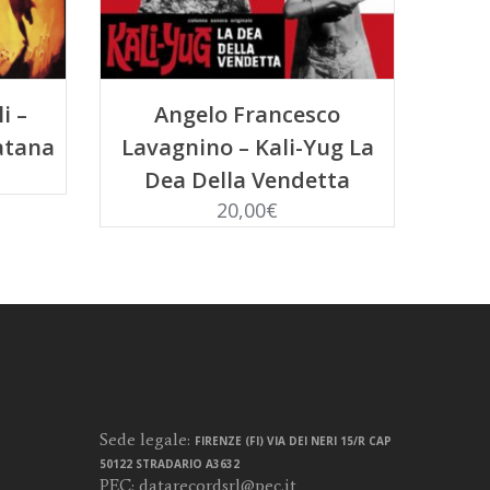
LLO
AGGIUNGI AL CARRELLO
i –
Angelo Francesco
atana
Lavagnino – Kali-Yug La
Dea Della Vendetta
20,00
€
Sede legale:
FIRENZE (FI) VIA DEI NERI 15/R CAP
50122 STRADARIO A3632
PEC:
datarecordsrl@pec.it