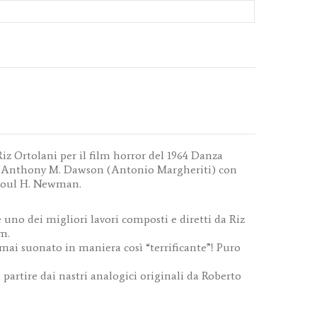
iz Ortolani per il film horror del 1964 Danza
a Anthony M. Dawson (Antonio Margheriti) con
Raoul H. Newman.
è uno dei migliori lavori composti e diretti da Riz
m.
ai suonato in maniera così “terrificante”! Puro
a partire dai nastri analogici originali da Roberto