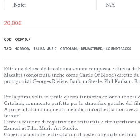
Note:
N/A
20,00
€
COD:
C02010LP
TAG:
HORROR
,
ITALIAN MUSIC
,
ORTOLANI
,
REMASTERED
,
SOUNDTRACKS
Edizione deluxe della colonna sonora composta e diretta da R
Macabra (conosciuta anche come Castle Of Blood) diretto d
protagonisti Georges Rivière, Barbara Steele, Phil Karlson, 
Per la prima volta in vinile questa fantastica colonna sonora 
Ortolani, commento perfetto per le atmosfere gotiche del fil
A parte ad alcuni momenti melodici un’orchestra non aveva m
terrore!
L’intera sessione di registrazione restaurata e rimasterizzata 
Zamori at Film Music Art Studio.
Copertina apribile realizzata con il poster originale del film.