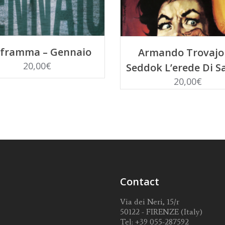
SCEGLI
AGGIUNGI AL CARRE
aframma – Gennaio
Armando Trovajol
20,00
€
Seddok L’erede Di S
20,00
€
Contact
Via dei Neri, 15/r
50122 - FIRENZE (Italy)
Tel:
+39 055-287592