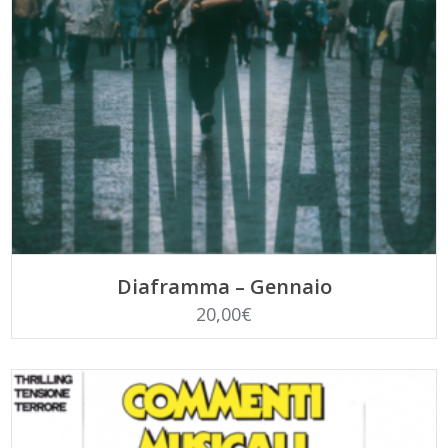
SCEGLI
Diaframma – Gennaio
20,00
€