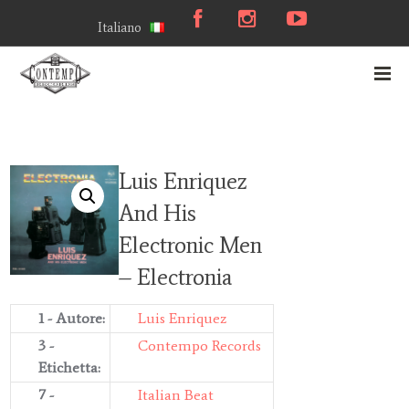
Italiano
Luis Enriquez
And His
Electronic Men
– Electronia
1 - Autore:
Luis Enriquez
3 -
Contempo Records
Etichetta:
7 -
Italian Beat