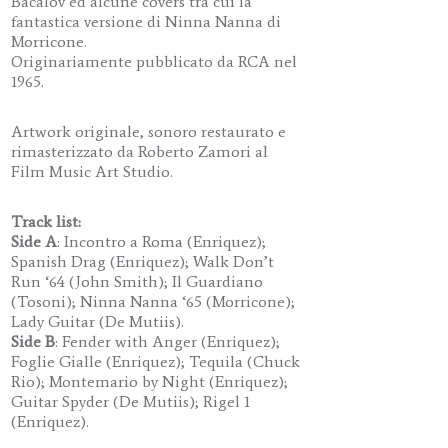
Bacalov ed alcune covers tra cui la
fantastica versione di Ninna Nanna di
Morricone.
Originariamente pubblicato da RCA nel
1965.
Artwork originale, sonoro restaurato e
rimasterizzato da Roberto Zamori al
Film Music Art Studio.
Track list:
Side A
: Incontro a Roma (Enriquez);
Spanish Drag (Enriquez); Walk Don’t
Run ‘64 (John Smith); Il Guardiano
(Tosoni); Ninna Nanna ‘65 (Morricone);
Lady Guitar (De Mutiis).
Side B
: Fender with Anger (Enriquez);
Foglie Gialle (Enriquez); Tequila (Chuck
Rio); Montemario by Night (Enriquez);
Guitar Spyder (De Mutiis); Rigel 1
(Enriquez).