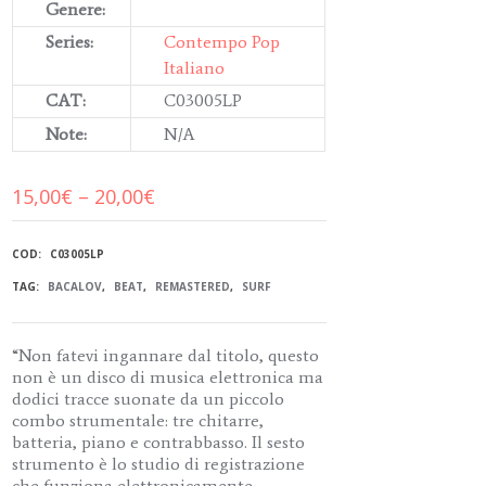
Genere:
Series:
Contempo Pop
Italiano
CAT:
C03005LP
Note:
N/A
15,00
€
–
20,00
€
COD:
C03005LP
TAG:
BACALOV
,
BEAT
,
REMASTERED
,
SURF
“Non fatevi ingannare dal titolo, questo
non è un disco di musica elettronica ma
dodici tracce suonate da un piccolo
combo strumentale: tre chitarre,
batteria, piano e contrabbasso. Il sesto
strumento è lo studio di registrazione
che funziona elettronicamente.