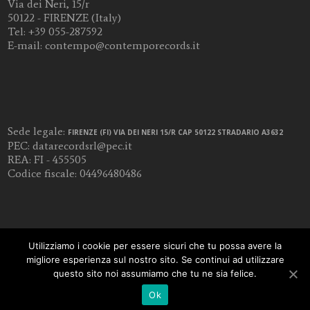
Via dei Neri, 15/r
50122 - FIRENZE (Italy)
Tel:
+39 055-287592
E-mail:
contempo@contemporecords.it
Sede legale:
FIRENZE (FI) VIA DEI NERI 15/R CAP 50122 STRADARIO A3632
PEC:
datarecordsrl@pec.it
REA: FI - 455505
Codice fiscale: 04496480486
Utilizziamo i cookie per essere sicuri che tu possa avere la
migliore esperienza sul nostro sito. Se continui ad utilizzare
questo sito noi assumiamo che tu ne sia felice.
Ok
COPYRIGHT 2018 -
DOTFLORENCE WEB AGENCY