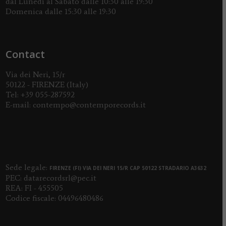
dal Lunedì al Sabato dalle 10:30 alle 19:30
Domenica dalle 15:30 alle 19:30
Contact
Via dei Neri, 15/r
50122 - FIRENZE (Italy)
Tel:
+39 055-287592
E-mail:
contempo@contemporecords.it
Sede legale:
FIRENZE (FI) VIA DEI NERI 15/R CAP 50122 STRADARIO A3632
PEC:
datarecordsrl@pec.it
REA: FI - 455505
Codice fiscale: 04496480486