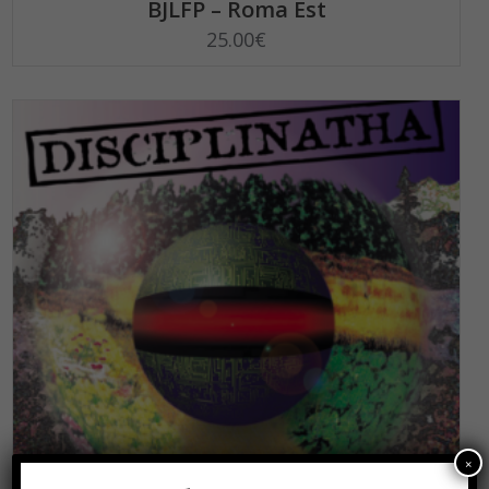
BJLFP – Roma Est
25.00
€
×