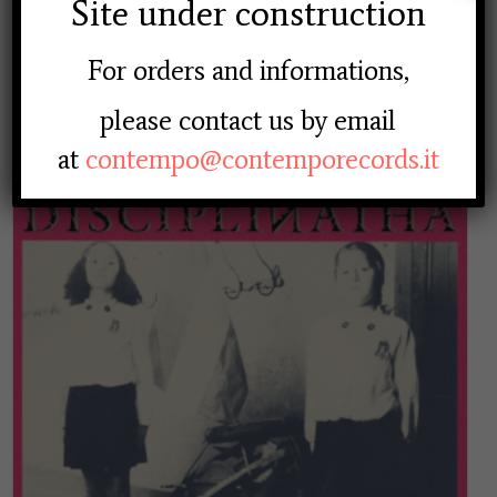
Site under construction
For orders and informations,
ADD TO BASKET
Disciplinatha – Un Mondo Nuovo
please contact us by email
22.00
€
at
contempo@contemporecords.it