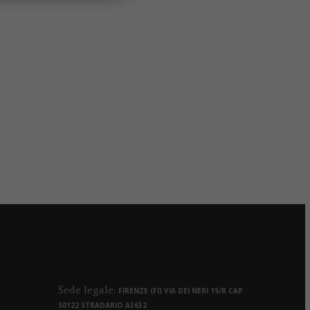
Sede legale:
FIRENZE (FI) VIA DEI NERI 15/R CAP
50122 STRADARIO A3632