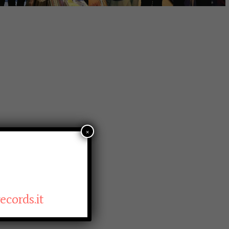
×
cords.it