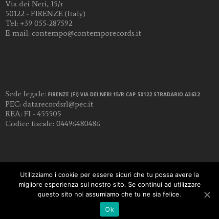
Via dei Neri, 15/r
50122 - FIRENZE (Italy)
Tel:
+39 055-287592
E-mail:
contempo@contemporecords.it
Sede legale:
FIRENZE (FI) VIA DEI NERI 15/R CAP 50122 STRADARIO A3632
PEC:
datarecordsrl@pec.it
REA: FI - 455505
Codice fiscale: 04496480486
Utilizziamo i cookie per essere sicuri che tu possa avere la
migliore esperienza sul nostro sito. Se continui ad utilizzare
questo sito noi assumiamo che tu ne sia felice.
Ok
COPYRIGHT 2018 -
DOTFLORENCE WEB AGENCY