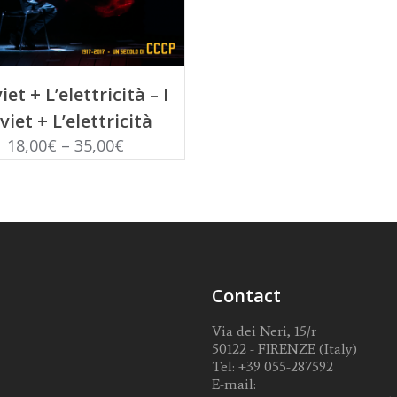
SCEGLI
iet + L’elettricità – I
viet + L’elettricità
18,00
€
–
35,00
€
Contact
Via dei Neri, 15/r
50122 - FIRENZE (Italy)
Tel:
+39 055-287592
E-mail: