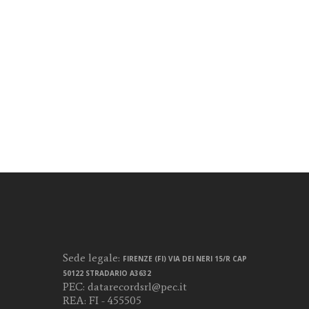
Sede legale:
FIRENZE (FI) VIA DEI NERI 15/R CAP
50122 STRADARIO A3632
PEC:
datarecordsrl@pec.it
REA: FI - 455505