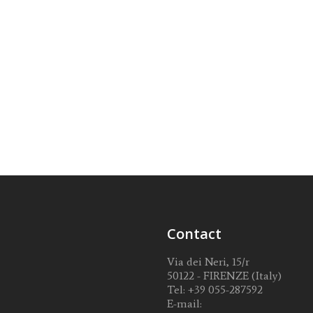
Contact
Via dei Neri, 15/r
50122 - FIRENZE (Italy)
Tel:
+39 055-287592
E-mail: