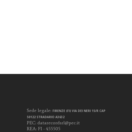
Sede legale:
FIRENZE (FI) VIA DEI NERI 15/R CAP
50122 STRADARIO A3632
PEC:
datarecordsrl@pec.it
REA: FI - 455505